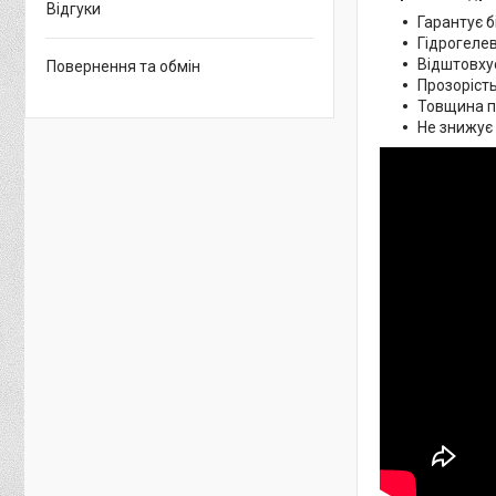
Відгуки
Гарантує б
Гідрогелев
Відштовхує
Повернення та обмін
Прозорість
Товщина пл
Не знижує 