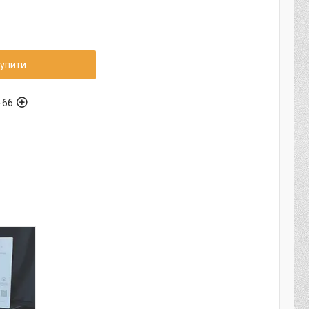
упити
-66