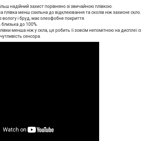
ільш надійний захист порівняно зі звичайною плівкою.
а плівка менш схильна до відклеювання та сколів ніж захисне скло.
 вологу і бруд, має олеофобне покриття.
 близька до 100%.
івки менша ніж у скла, це робить її зовсім непомітною на дисплеї 
чутливість сенсора.