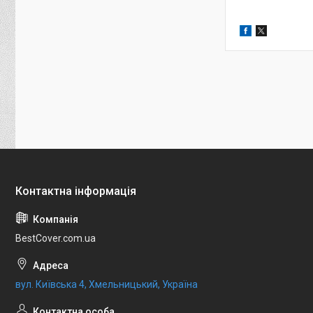
BestCover.com.ua
вул. Київська 4, Хмельницький, Україна