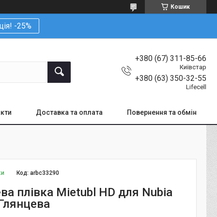
Кошик
ція! -25%
+380 (67) 311-85-66
Київстар
+380 (63) 350-32-55
Lifecell
кти
Доставка та оплата
Повернення та обмін
ки
Код:
arbc33290
ва плівка Mietubl HD для Nubia
 Глянцева