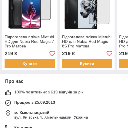
Гідрогелева плівка Mietubl
Гідрогелева плівка Mietubl
Гідр
HD для Nubia Red Magic 7
HD для Nubia Red Magic
HD д
Pro Матова
8S Pro Матова
Pro 
219
219
219
₴
₴
Купити
Купити
Про нас
100% позитивних з 619 відгуків за рік
Працює з 25.09.2013
м. Хмельницький
вул. Київська 4, Хмельницький, Україна
Контакти