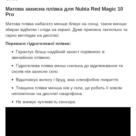
Матова захисна плівка для Nubia Red Magic 10
Pro
Матова плівка набагато менше блікує на сонці, також менше
збирає відбитки і сліди на екрані. Дуже приємна тактильно та
гарно виглядає на дисплеї.
Переваги гідрогелевої плівки:
Гарантує більш надійний захист порівняно зі
звичайною плівкою.
Гідрогелева плівка менш схильна до відклеювання та
сколів ніж захисне скло.
Відштовхує вологу і бруд, має олеофобне покриття.
Товщина плівки менша ніж у скла, це робить її зовсім
непомітною на дисплеї смартфона.
Не знижує чутливість сенсора.