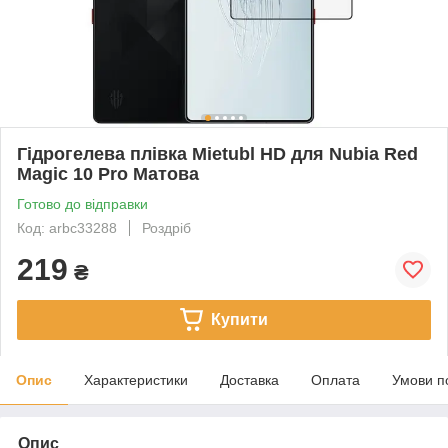
Гідрогелева плівка Mietubl HD для Nubia Red
Magic 10 Pro Матова
Готово до відправки
Код: arbc33288
Роздріб
219
₴
Купити
Опис
Характеристики
Доставка
Оплата
Умови п
Опис