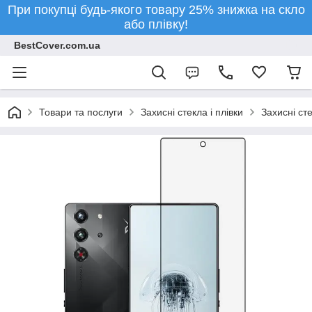
При покупці будь-якого товару 25% знижка на скло
або плівку!
BestCover.com.ua
Товари та послуги
Захисні стекла і плівки
Захисні ст