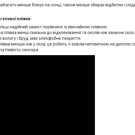
абагато менше блікує на сонці, також менше збирає відбитки і слі
гелевої плівки:
ільш надійний захист порівняно зі звичайною плівкою.
а плівка менш схильна до відклеювання та сколів ніж захисне скло.
 вологу і бруд, має олеофобне покриття.
івки менша ніж у скла, це робить її зовсім непомітною на дисплеї 
чутливість сенсора.