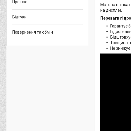
Про нас
Матова плівка н
на дисплеї.
Відгуки
Переваги гідро
Гарантує б
Гідрогелев
Повернення та обмін
Відштовхує
Товщина пл
Не знижує 