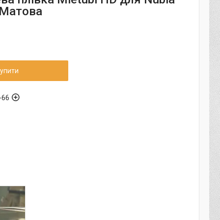
 Матова
упити
-66