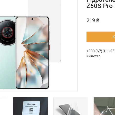
Z60S Pro
219 ₴
К
+380 (67) 311-85
Київстар