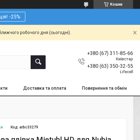
Кошик
ція! -25%
ближчого робочого дня (сьогодні).
+380 (67) 311-85-66
Київстар
+380 (63) 350-32-55
Lifecell
кти
Доставка та оплата
Повернення та обмін
ки
Код:
arbc33279
ва плівка Mietubl HD для Nubia