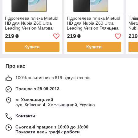
Гідрогелева плівка Mietubl
Гідрогелева плівка Mietubl
Плів
HD для Nubia Z60 Ultra
HD для Nubia Z60 Ultra
Miet
Leading Version Матова
Leading Version Глянцева
Nubi
219
219
219
₴
₴
Купити
Купити
Про нас
100% позитивних з 619 відгуків за рік
Працює з 25.09.2013
м. Хмельницький
вул. Київська 4, Хмельницький, Україна
Контакти
Сьогодні працює з 10:00 до 18:00
Показати весь графік роботи