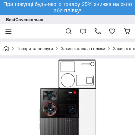
При покупці будь-якого товару 25% знижка на скло
або плівку!
BestCover.com.ua
Товари та послуги
Захисні стекла і плівки
Захисні ст