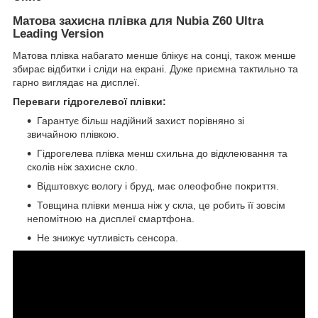
Матова захисна плівка для Nubia Z60 Ultra
Leading Version
Матова плівка набагато менше блікує на сонці, також менше
збирає відбитки і сліди на екрані. Дуже приємна тактильно та
гарно виглядає на дисплеї.
Переваги гідрогелевої плівки:
Гарантує більш надійний захист порівняно зі
звичайною плівкою.
Гідрогелева плівка менш схильна до відклеювання та
сколів ніж захисне скло.
Відштовхує вологу і бруд, має олеофобне покриття.
Товщина плівки менша ніж у скла, це робить її зовсім
непомітною на дисплеї смартфона.
Не знижує чутливість сенсора.