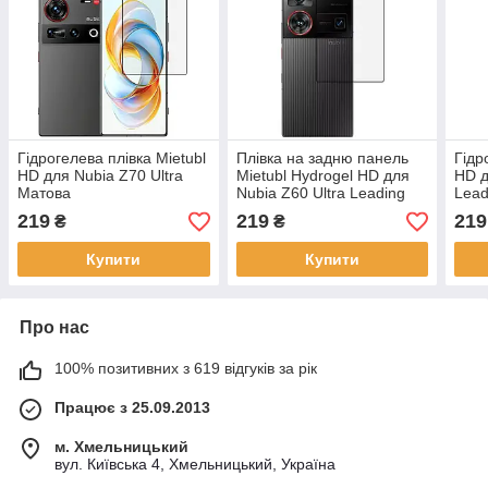
Гідрогелева плівка Mietubl
Плівка на задню панель
Гідр
HD для Nubia Z70 Ultra
Mietubl Hydrogel HD для
HD д
Матова
Nubia Z60 Ultra Leading
Lead
Version
219
219
219
₴
₴
Купити
Купити
Про нас
100% позитивних з 619 відгуків за рік
Працює з 25.09.2013
м. Хмельницький
вул. Київська 4, Хмельницький, Україна