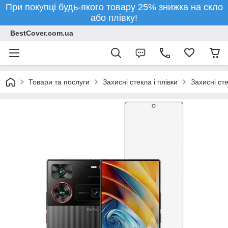
При покупці будь-якого товару 25% знижка на скло
або плівку!
BestCover.com.ua
Товари та послуги
Захисні стекла і плівки
Захисні ст