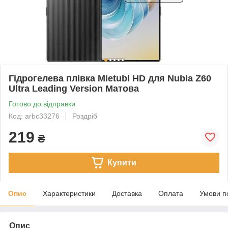
Гідрогелева плівка Mietubl HD для Nubia Z60
Ultra Leading Version Матова
Готово до відправки
Код: arbc33276
Роздріб
219
₴
Купити
Опис
Характеристики
Доставка
Оплата
Умови п
Опис