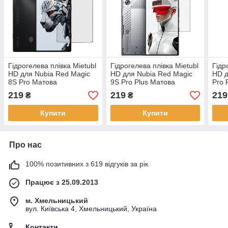
Гідрогелева плівка Mietubl
Гідрогелева плівка Mietubl
Гідр
HD для Nubia Red Magic
HD для Nubia Red Magic
HD д
8S Pro Матова
9S Pro Plus Матова
Pro 
219
219
219
₴
₴
Купити
Купити
Про нас
100% позитивних з 619 відгуків за рік
Працює з 25.09.2013
м. Хмельницький
вул. Київська 4, Хмельницький, Україна
Контакти