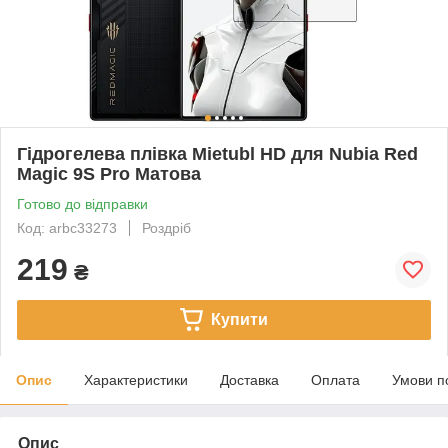
Гідрогелева плівка Mietubl HD для Nubia Red
Magic 9S Pro Матова
Готово до відправки
Код: arbc33273
Роздріб
219
₴
Купити
Опис
Характеристики
Доставка
Оплата
Умови п
Опис