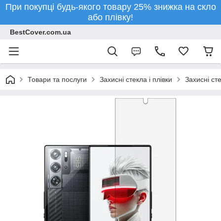
При покупці будь-якого товару 25% знижка на скло
або плівку!
BestCover.com.ua
Товари та послуги
Захисні стекла і плівки
Захисні ст