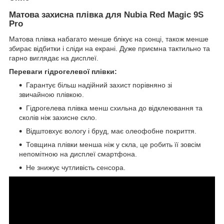
Матова захисна плівка для Nubia Red Magic 9S
Pro
Матова плівка набагато менше блікує на сонці, також менше
збирає відбитки і сліди на екрані. Дуже приємна тактильно та
гарно виглядає на дисплеї.
Переваги гідрогелевої плівки:
Гарантує більш надійний захист порівняно зі
звичайною плівкою.
Гідрогелева плівка менш схильна до відклеювання та
сколів ніж захисне скло.
Відштовхує вологу і бруд, має олеофобне покриття.
Товщина плівки менша ніж у скла, це робить її зовсім
непомітною на дисплеї смартфона.
Не знижує чутливість сенсора.