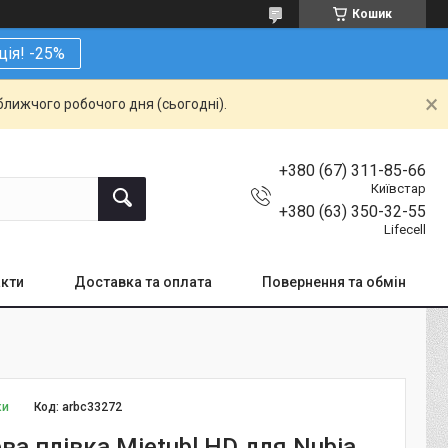
Кошик
ція! -25%
ближчого робочого дня (сьогодні).
+380 (67) 311-85-66
Київстар
+380 (63) 350-32-55
Lifecell
кти
Доставка та оплата
Повернення та обмін
ки
Код:
arbc33272
ва плівка Mietubl HD для Nubia