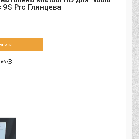
 9S Pro Глянцева
упити
-66