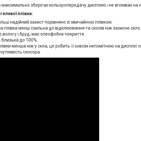
 максимально зберігає кольоропередачу дисплею і не впливає на яс
гелевої плівки:
ільш надійний захист порівняно зі звичайною плівкою.
а плівка менш схильна до відклеювання та сколів ніж захисне скло.
 вологу і бруд, має олеофобне покриття.
 близька до 100%.
івки менша ніж у скла, це робить її зовсім непомітною на дисплеї 
чутливість сенсора.