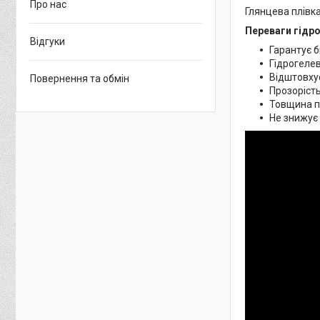
Про нас
Глянцева плівка
Переваги гідро
Відгуки
Гарантує б
Гідрогелев
Відштовхує
Повернення та обмін
Прозорість
Товщина пл
Не знижує 