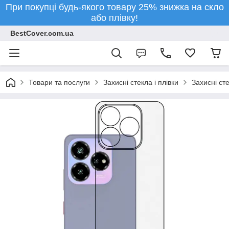
При покупці будь-якого товару 25% знижка на скло
або плівку!
BestCover.com.ua
Товари та послуги
Захисні стекла і плівки
Захисні ст