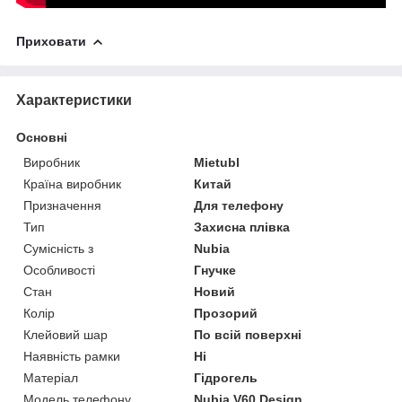
Приховати
Характеристики
Основні
Виробник
Mietubl
Країна виробник
Китай
Призначення
Для телефону
Тип
Захисна плівка
Сумісність з
Nubia
Особливості
Гнучке
Стан
Новий
Колір
Прозорий
Клейовий шар
По всій поверхні
Наявність рамки
Ні
Матеріал
Гідрогель
Модель телефону
Nubia V60 Design