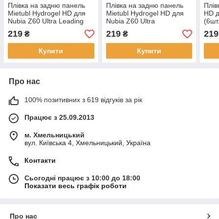
Плівка на задню панель
Плівка на задню панель
Плів
Mietubl Hydrogel HD для
Mietubl Hydrogel HD для
HD д
Nubia Z60 Ultra Leading
Nubia Z60 Ultra
(6шт
Version
219
219
219
₴
₴
Купити
Купити
Про нас
100% позитивних з 619 відгуків за рік
Працює з 25.09.2013
м. Хмельницький
вул. Київська 4, Хмельницький, Україна
Контакти
Сьогодні працює з 10:00 до 18:00
Показати весь графік роботи
Про нас