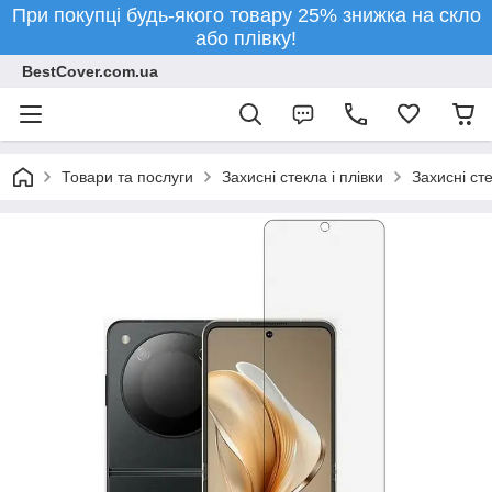
При покупці будь-якого товару 25% знижка на скло
або плівку!
BestCover.com.ua
Товари та послуги
Захисні стекла і плівки
Захисні ст