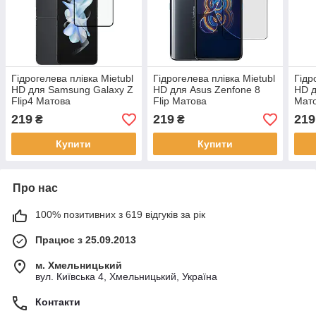
Гідрогелева плівка Mietubl
Гідрогелева плівка Mietubl
Гідр
HD для Samsung Galaxy Z
HD для Asus Zenfone 8
HD д
Flip4 Матова
Flip Матова
Мат
219
219
219
₴
₴
Купити
Купити
Про нас
100% позитивних з 619 відгуків за рік
Працює з 25.09.2013
м. Хмельницький
вул. Київська 4, Хмельницький, Україна
Контакти