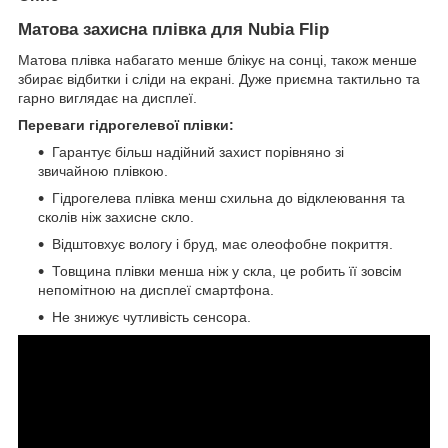
Матова захисна плівка для Nubia Flip
Матова плівка набагато менше блікує на сонці, також менше
збирає відбитки і сліди на екрані. Дуже приємна тактильно та
гарно виглядає на дисплеї.
Переваги гідрогелевої плівки:
Гарантує більш надійний захист порівняно зі
звичайною плівкою.
Гідрогелева плівка менш схильна до відклеювання та
сколів ніж захисне скло.
Відштовхує вологу і бруд, має олеофобне покриття.
Товщина плівки менша ніж у скла, це робить її зовсім
непомітною на дисплеї смартфона.
Не знижує чутливість сенсора.