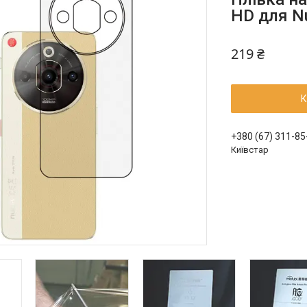
HD для Nu
219 ₴
К
+380 (67) 311-85
Київстар