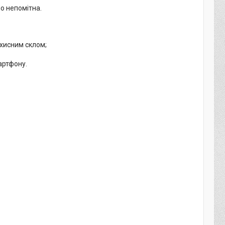
но непомітна.
ахисним склом;
артфону.