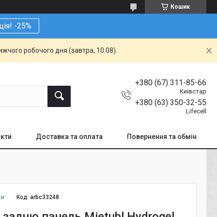
Кошик
ція! -25%
жчого робочого дня (завтра, 10.08).
+380 (67) 311-85-66
Київстар
+380 (63) 350-32-55
Lifecell
кти
Доставка та оплата
Повернення та обмін
ки
Код:
arbc33248
 задню панель Mietubl Hydrogel