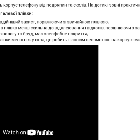
ь корпус телефону від подряпин та сколів. На дотик і зовні практич
гелевої плівки:
адійніший захист, порівнюючи зі звичайною плівкою;
а плівка менш схильна до відклеювання і відколів, порівнюючи з з
 вологу та бруд, має олеофобне покриття;
івки менш ніж у скла, це робить її зовсім непомітною на корпусі см