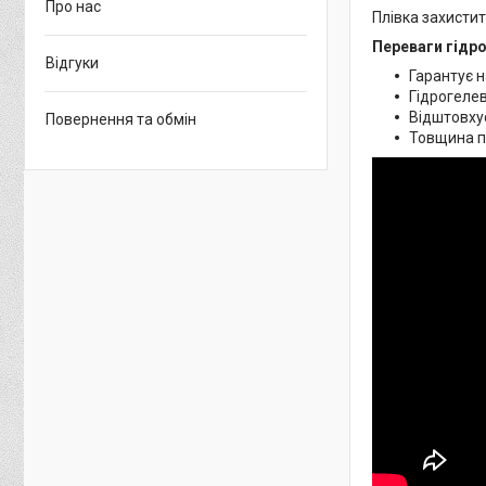
Про нас
Плівка захистит
Переваги гідро
Відгуки
Гарантує н
Гідрогелев
Відштовхує
Повернення та обмін
Товщина пл