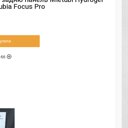
bia Focus Pro
упити
-66