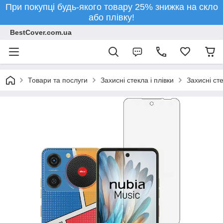
При покупці будь-якого товару 25% знижка на скло
або плівку!
BestCover.com.ua
Товари та послуги
Захисні стекла і плівки
Захисні ст