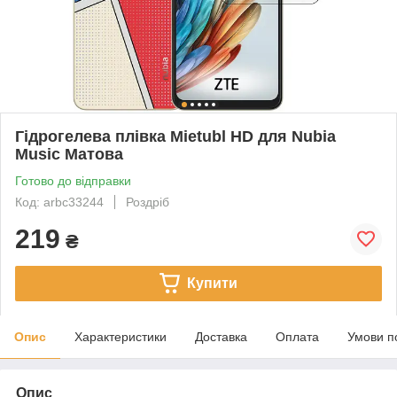
Гідрогелева плівка Mietubl HD для Nubia
Music Матова
Готово до відправки
Код: arbc33244
Роздріб
219
₴
Купити
Опис
Характеристики
Доставка
Оплата
Умови п
Опис