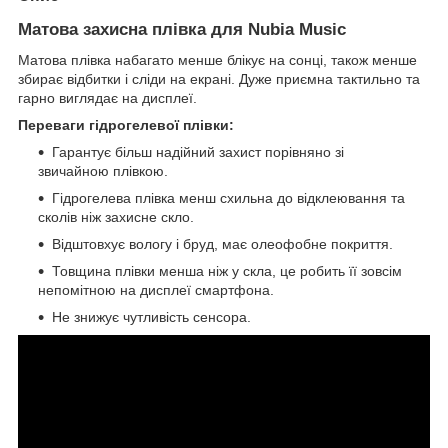
Матова захисна плівка для Nubia Music
Матова плівка набагато менше блікує на сонці, також менше
збирає відбитки і сліди на екрані. Дуже приємна тактильно та
гарно виглядає на дисплеї.
Переваги гідрогелевої плівки:
Гарантує більш надійний захист порівняно зі
звичайною плівкою.
Гідрогелева плівка менш схильна до відклеювання та
сколів ніж захисне скло.
Відштовхує вологу і бруд, має олеофобне покриття.
Товщина плівки менша ніж у скла, це робить її зовсім
непомітною на дисплеї смартфона.
Не знижує чутливість сенсора.