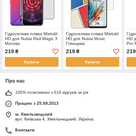
Гідрогелева плівка Mietubl
Гідрогелева плівка Mietubl
Гідр
HD для Nubia Red Magic 3
HD для Nubia Music
HD д
Матова
Глянцева
Pro 
219
219
219
₴
₴
Купити
Купити
Про нас
100% позитивних з 616 відгуків за рік
Працює з 25.09.2013
м. Хмельницький
вул. Київська 4, Хмельницький, Україна
Контакти