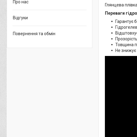
Про нас
Глянцева плівка
Переваги гідро
Відгуки
Гарантує б
Гідрогелев
Відштовхує
Повернення та обмін
Прозорість
Товщина пл
Не знижує 