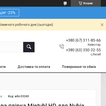
Кошик
ція! -25%
ближчого робочого дня (сьогодні).
+380 (67) 311-85-66
Київстар
+380 (63) 350-32-55
Lifecell
кти
Доставка та оплата
Повернення та обмін
ки
Код:
arbc33240
ва плівка Mietubl HD для Nubia