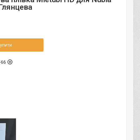
 Глянцева
упити
-66