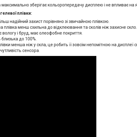
 максимально зберігає кольоропередачу дисплею і не впливає на яс
гелевої плівки:
ільш надійний захист порівняно зі звичайною плівкою.
а плівка менш схильна до відклеювання та сколів ніж захисне скло.
 вологу і бруд, має олеофобне покриття.
 близька до 100%.
івки менша ніж у скла, це робить її зовсім непомітною на дисплеї 
чутливість сенсора.