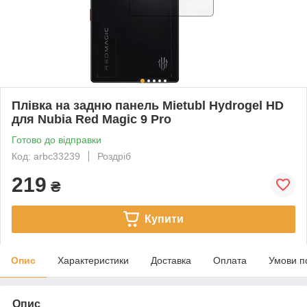
Плівка на задню панель Mietubl Hydrogel HD
для Nubia Red Magic 9 Pro
Готово до відправки
Код: arbc33239
Роздріб
219
₴
Купити
Опис
Характеристики
Доставка
Оплата
Умови п
Опис