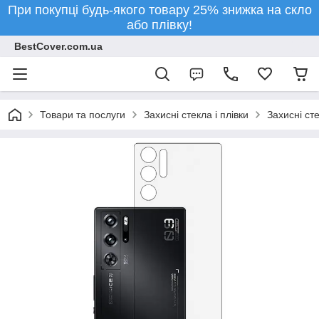
При покупці будь-якого товару 25% знижка на скло
або плівку!
BestCover.com.ua
Товари та послуги
Захисні стекла і плівки
Захисні ст