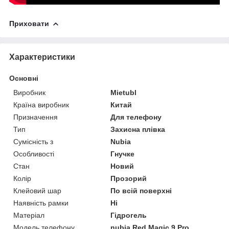
Приховати
Характеристики
Основні
Виробник
Mietubl
Країна виробник
Китай
Призначення
Для телефону
Тип
Захисна плівка
Сумісність з
Nubia
Особливості
Гнучке
Стан
Новий
Колір
Прозорий
Клейовий шар
По всій поверхні
Наявність рамки
Ні
Матеріал
Гідрогель
Модель телефону
nubia Red Magic 9 Pro