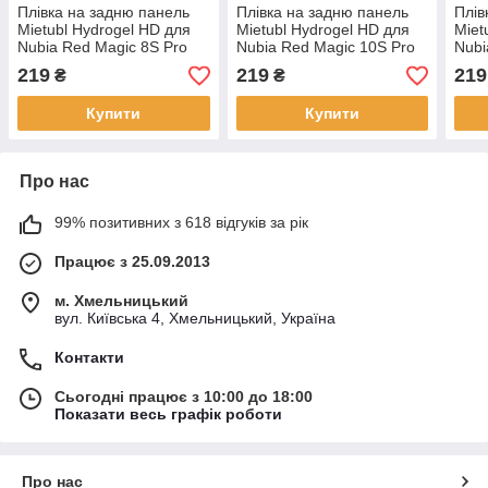
Плівка на задню панель
Плівка на задню панель
Плів
Mietubl Hydrogel HD для
Mietubl Hydrogel HD для
Miet
Nubia Red Magic 8S Pro
Nubia Red Magic 10S Pro
Nubi
Plus
219
219
219
₴
₴
Купити
Купити
Про нас
99% позитивних з 618 відгуків за рік
Працює з 25.09.2013
м. Хмельницький
вул. Київська 4, Хмельницький, Україна
Контакти
Сьогодні працює з 10:00 до 18:00
Показати весь графік роботи
Про нас