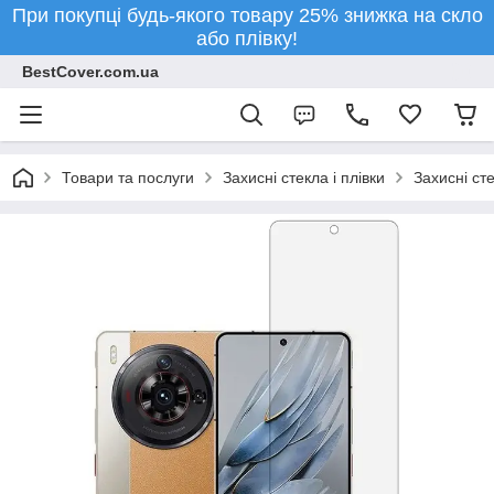
При покупці будь-якого товару 25% знижка на скло
або плівку!
BestCover.com.ua
Товари та послуги
Захисні стекла і плівки
Захисні ст