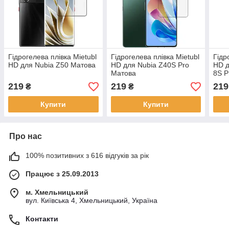
Гідрогелева плівка Mietubl
Гідрогелева плівка Mietubl
Гідр
HD для Nubia Z50 Матова
HD для Nubia Z40S Pro
HD д
Матова
8S P
219
219
219
₴
₴
Купити
Купити
Про нас
100% позитивних з 616 відгуків за рік
Працює з 25.09.2013
м. Хмельницький
вул. Київська 4, Хмельницький, Україна
Контакти