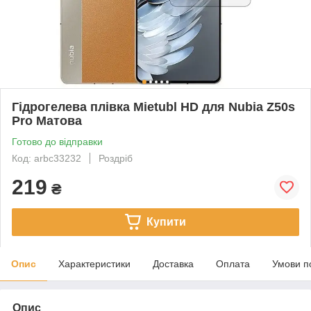
Гідрогелева плівка Mietubl HD для Nubia Z50s
Pro Матова
Готово до відправки
Код: arbc33232
Роздріб
219
₴
Купити
Опис
Характеристики
Доставка
Оплата
Умови п
Опис