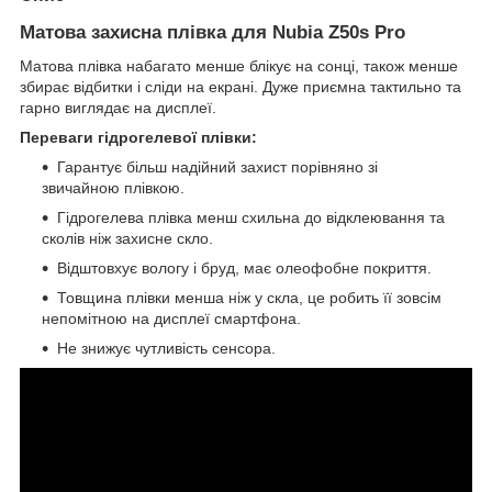
Матова захисна плівка для Nubia Z50s Pro
Матова плівка набагато менше блікує на сонці, також менше
збирає відбитки і сліди на екрані. Дуже приємна тактильно та
гарно виглядає на дисплеї.
Переваги гідрогелевої плівки:
Гарантує більш надійний захист порівняно зі
звичайною плівкою.
Гідрогелева плівка менш схильна до відклеювання та
сколів ніж захисне скло.
Відштовхує вологу і бруд, має олеофобне покриття.
Товщина плівки менша ніж у скла, це робить її зовсім
непомітною на дисплеї смартфона.
Не знижує чутливість сенсора.