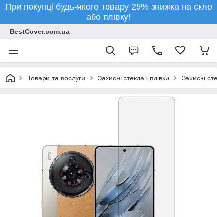
При покупці будь-якого товару 25% знижка на скло
або плівку!
BestCover.com.ua
Товари та послуги
Захисні стекла і плівки
Захисні ст