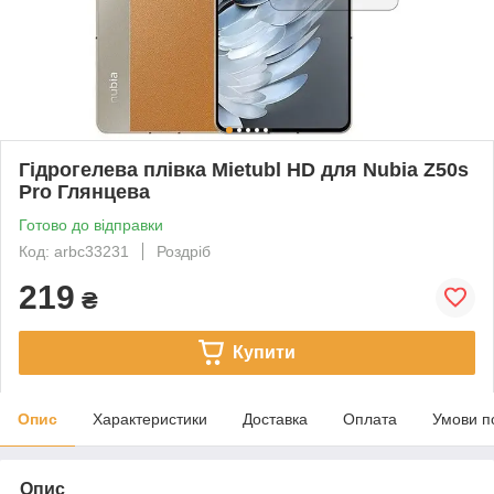
Гідрогелева плівка Mietubl HD для Nubia Z50s
Pro Глянцева
Готово до відправки
Код: arbc33231
Роздріб
219
₴
Купити
Опис
Характеристики
Доставка
Оплата
Умови п
Опис