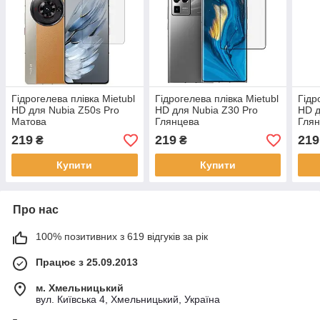
Гідрогелева плівка Mietubl
Гідрогелева плівка Mietubl
Гідр
HD для Nubia Z50s Pro
HD для Nubia Z30 Pro
HD д
Матова
Глянцева
Гля
219
219
219
₴
₴
Купити
Купити
Про нас
100% позитивних з 619 відгуків за рік
Працює з 25.09.2013
м. Хмельницький
вул. Київська 4, Хмельницький, Україна