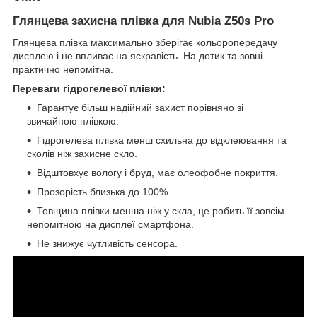
Глянцева захисна плівка для Nubia Z50s Pro
Глянцева плівка максимально зберігає кольоропередачу
дисплею і не впливає на яскравість. На дотик та зовні
практично непомітна.
Переваги гідрогелевої плівки:
Гарантує більш надійний захист порівняно зі
звичайною плівкою.
Гідрогелева плівка менш схильна до відклеювання та
сколів ніж захисне скло.
Відштовхує вологу і бруд, має олеофобне покриття.
Прозорість близька до 100%.
Товщина плівки менша ніж у скла, це робить її зовсім
непомітною на дисплеї смартфона.
Не знижує чутливість сенсора.