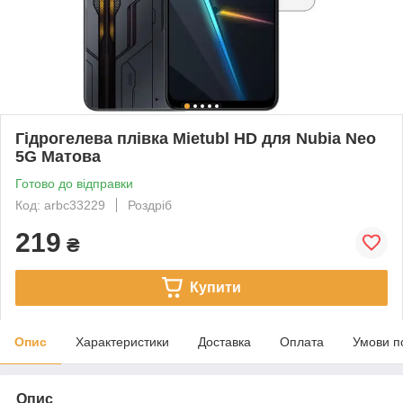
Гідрогелева плівка Mietubl HD для Nubia Neo
5G Матова
Готово до відправки
Код: arbc33229
Роздріб
219
₴
Купити
Опис
Характеристики
Доставка
Оплата
Умови п
Опис