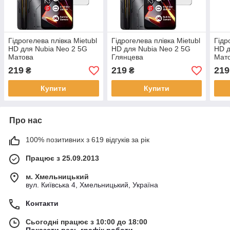
Гідрогелева плівка Mietubl
Гідрогелева плівка Mietubl
Гідр
HD для Nubia Neo 2 5G
HD для Nubia Neo 2 5G
HD д
Матова
Глянцева
Мат
219
219
219
₴
₴
Купити
Купити
Про нас
100% позитивних з 619 відгуків за рік
Працює з 25.09.2013
м. Хмельницький
вул. Київська 4, Хмельницький, Україна
Контакти
Сьогодні працює з 10:00 до 18:00