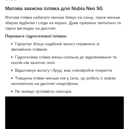
Матова захисна плівка для Nubia Neo 5G
Матова плівка набагато менше блікує на сонці, також менше
збирає відбитки і сліди на екрані. Дуже приємна тактильно та
гарно виглядає на дисплеї.
Переваги гідрогелевої плівки:
Гарантує більш надійний захист порівняно зі
звичайною плівкою.
Гідрогелева плівка менш схильна до відклеювання та
сколів ніж захисне скло.
Відштовхує вологу і бруд, має олеофобне покриття.
Товщина плівки менша ніж у скла, це робить її зовсім
непомітною на дисплеї смартфона.
Не знижує чутливість сенсора.