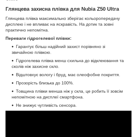
Глянцева захисна плівка для Nubia Z50 Ultra
Глянцева плівка максимально зберігає кольоропередачу
дисплею і не впливає на яскравість. На дотик та зовні
практично непомітна.
Переваги гідрогелевої плівки:
Гарантує більш надійний захист порівняно зі
звичайною плівкою.
Гідрогелева плівка менш схильна до відклеювання та
сколів ніж захисне скло.
Відштовхує вологу і бруд, має олеофобне покриття.
Прозорість близька до 100%.
Товщина плівки менша ніж у скла, це робить її зовсім
непомітною на дисплеї смартфона.
Не знижує чутливість сенсора.