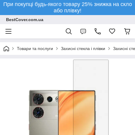
При покупці будь-якого товару 25% знижка на скло
або плівку!
BestCover.com.ua
Товари та послуги
Захисні стекла і плівки
Захисні ст