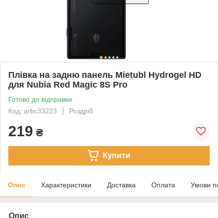
Плівка на задню панель Mietubl Hydrogel HD
для Nubia Red Magic 8S Pro
Готово до відправки
Код: arbc33223
Роздріб
219
₴
Купити
Опис
Характеристики
Доставка
Оплата
Умови п
Опис