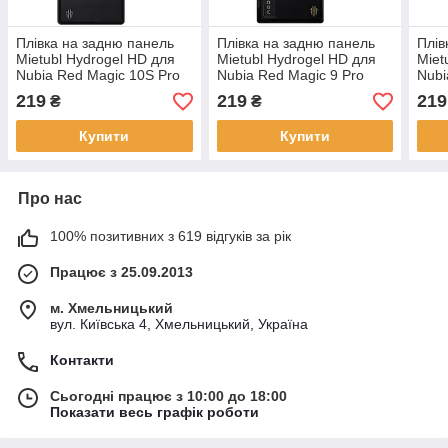
Плівка на задню панель
Плівка на задню панель
Плів
Mietubl Hydrogel HD для
Mietubl Hydrogel HD для
Miet
Nubia Red Magic 10S Pro
Nubia Red Magic 9 Pro
Nubi
Plus
Plus
219
219
219
₴
₴
Купити
Купити
Про нас
100% позитивних з 619 відгуків за рік
Працює з 25.09.2013
м. Хмельницький
вул. Київська 4, Хмельницький, Україна
Контакти
Сьогодні працює з 10:00 до 18:00
Показати весь графік роботи