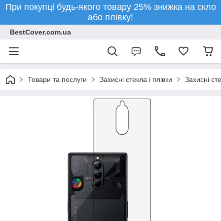
При покупці будь-якого товару 25% знижка на скло
або плівку!
BestCover.com.ua
Товари та послуги
Захисні стекла і плівки
Захисні ст