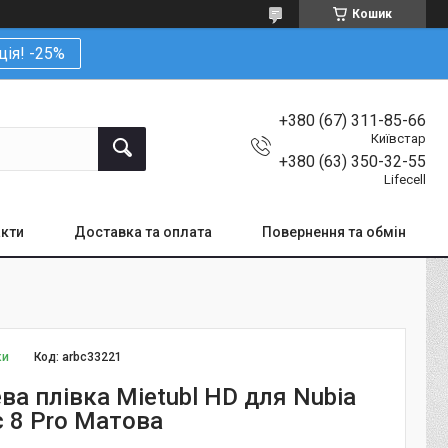
Кошик
ція! -25%
+380 (67) 311-85-66
Київстар
+380 (63) 350-32-55
Lifecell
кти
Доставка та оплата
Повернення та обмін
ки
Код:
arbc33221
ва плівка Mietubl HD для Nubia
c 8 Pro Матова