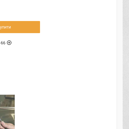
упити
-66