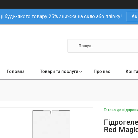
і будь-якого товару 25% знижка на скло або плівку!
Ак
Головна
Товари та послуги
Про нас
Конта
Готово до відправ
Гідрогеле
Red Magi