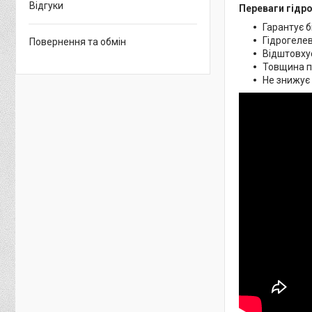
Відгуки
Переваги гідро
Гарантує б
Гідрогелев
Повернення та обмін
Відштовхує
Товщина пл
Не знижує 