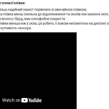
гелевої плівки:
ільш надійний захист порівняно зі звичайною плівкою.
а плівка менш схильна до відклеювання та сколів ніж захисне скло.
 вологу і бруд, має олеофобне покриття.
івки менша ніж у скла, це робить її зовсім непомітною на дисплеї 
чутливість сенсора.