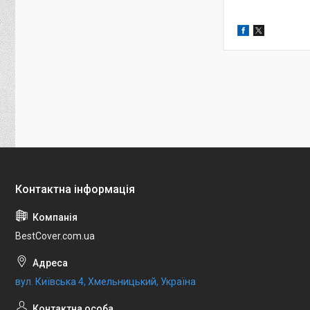
BestCover.com.ua
вул. Київська 4, Хмельницький, Україна