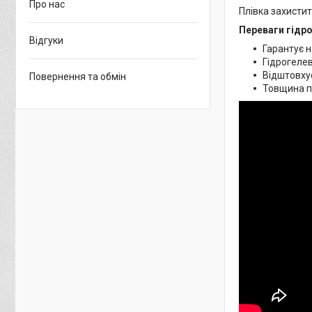
Про нас
Плівка захистит
Переваги гідро
Відгуки
Гарантує н
Гідрогелев
Відштовхує
Повернення та обмін
Товщина пл