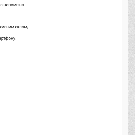
но непомітна.
ахисним склом;
артфону.