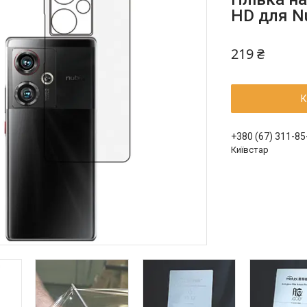
HD для N
219 ₴
К
+380 (67) 311-85
Київстар