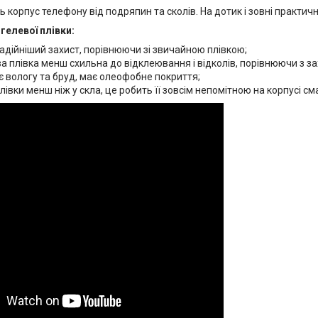
ь корпус телефону від подряпин та сколів. На дотик і зовні практич
гелевої плівки:
адійніший захист, порівнюючи зі звичайною плівкою;
а плівка менш схильна до відклеювання і відколів, порівнюючи з з
 вологу та бруд, має олеофобне покриття;
івки менш ніж у скла, це робить її зовсім непомітною на корпусі см