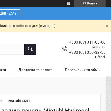
Кошик
ція! -25%
ближчого робочого дня (сьогодні).
+380 (67) 311-85-66
Київстар
+380 (63) 350-32-55
Lifecell
кти
Доставка та оплата
Повернення та обмін
ки
Код:
arbc33212
 задню панель Mietubl Hydrogel