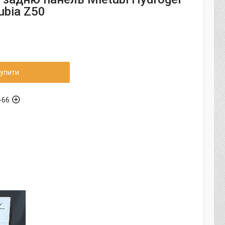
ubia Z50
упити
-66