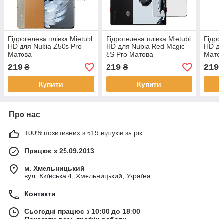
Гідрогелева плівка Mietubl
Гідрогелева плівка Mietubl
Гідр
HD для Nubia Z50s Pro
HD для Nubia Red Magic
HD д
Матова
8S Pro Матова
Мат
219
219
219
₴
₴
Купити
Купити
Про нас
100% позитивних з 619 відгуків за рік
Працює з 25.09.2013
м. Хмельницький
вул. Київська 4, Хмельницький, Україна
Контакти
Сьогодні працює з 10:00 до 18:00