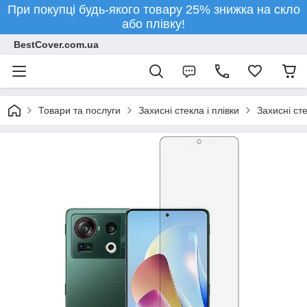
При покупці будь-якого товару 25% знижка на скло
або плівку!
BestCover.com.ua
Товари та послуги
Захисні стекла і плівки
Захисні ст