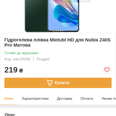
Гідрогелева плівка Mietubl HD для Nubia Z40S
Pro Матова
Готово до відправки
Код: arbc33208
Роздріб
219
₴
Купити
Опис
Характеристики
Доставка
Оплата
Умови п
Опис