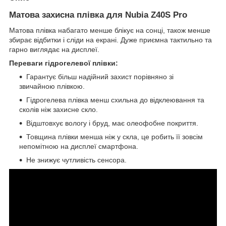
Матова захисна плівка для Nubia Z40S Pro
Матова плівка набагато менше блікує на сонці, також менше
збирає відбитки і сліди на екрані. Дуже приємна тактильно та
гарно виглядає на дисплеї.
Переваги гідрогелевої плівки:
Гарантує більш надійний захист порівняно зі
звичайною плівкою.
Гідрогелева плівка менш схильна до відклеювання та
сколів ніж захисне скло.
Відштовхує вологу і бруд, має олеофобне покриття.
Товщина плівки менша ніж у скла, це робить її зовсім
непомітною на дисплеї смартфона.
Не знижує чутливість сенсора.