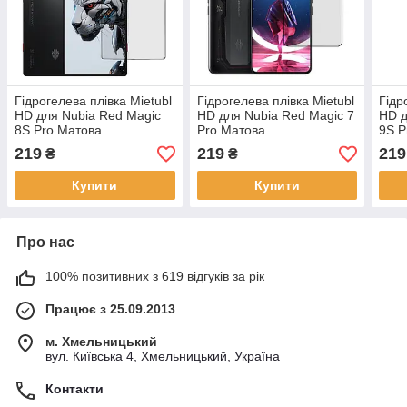
Гідрогелева плівка Mietubl
Гідрогелева плівка Mietubl
Гідр
HD для Nubia Red Magic
HD для Nubia Red Magic 7
HD д
8S Pro Матова
Pro Матова
9S P
219
219
219
₴
₴
Купити
Купити
Про нас
100% позитивних з 619 відгуків за рік
Працює з 25.09.2013
м. Хмельницький
вул. Київська 4, Хмельницький, Україна
Контакти