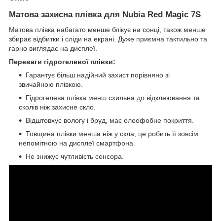
Матова захисна плівка для Nubia Red Magic 7S
Матова плівка набагато менше блікує на сонці, також менше
збирає відбитки і сліди на екрані. Дуже приємна тактильно та
гарно виглядає на дисплеї.
Переваги гідрогелевої плівки:
Гарантує більш надійний захист порівняно зі
звичайною плівкою.
Гідрогелева плівка менш схильна до відклеювання та
сколів ніж захисне скло.
Відштовхує вологу і бруд, має олеофобне покриття.
Товщина плівки менша ніж у скла, це робить її зовсім
непомітною на дисплеї смартфона.
Не знижує чутливість сенсора.