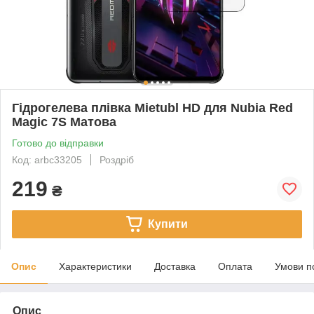
Гідрогелева плівка Mietubl HD для Nubia Red
Magic 7S Матова
Готово до відправки
Код: arbc33205
Роздріб
219
₴
Купити
Опис
Характеристики
Доставка
Оплата
Умови п
Опис