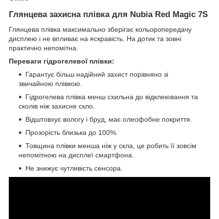
Глянцева захисна плівка для Nubia Red Magic 7S
Глянцева плівка максимально зберігає кольоропередачу
дисплею і не впливає на яскравість. На дотик та зовні
практично непомітна.
Переваги гідрогелевої плівки:
Гарантує більш надійний захист порівняно зі
звичайною плівкою.
Гідрогелева плівка менш схильна до відклеювання та
сколів ніж захисне скло.
Відштовхує вологу і бруд, має олеофобне покриття.
Прозорість близька до 100%.
Товщина плівки менша ніж у скла, це робить її зовсім
непомітною на дисплеї смартфона.
Не знижує чутливість сенсора.