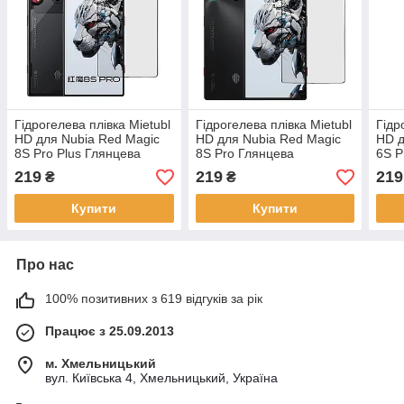
Гідрогелева плівка Mietubl
Гідрогелева плівка Mietubl
Гідр
HD для Nubia Red Magic
HD для Nubia Red Magic
HD д
8S Pro Plus Глянцева
8S Pro Глянцева
6S P
219
219
219
₴
₴
Купити
Купити
Про нас
100% позитивних з 619 відгуків за рік
Працює з 25.09.2013
м. Хмельницький
вул. Київська 4, Хмельницький, Україна