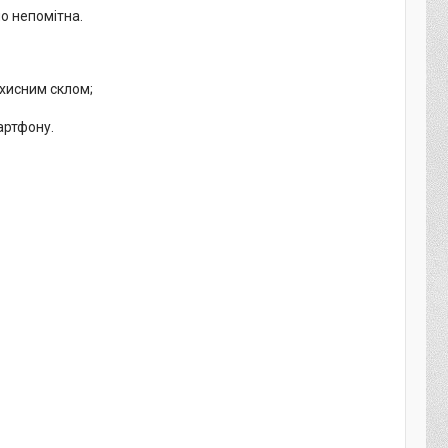
но непомітна.
ахисним склом;
артфону.