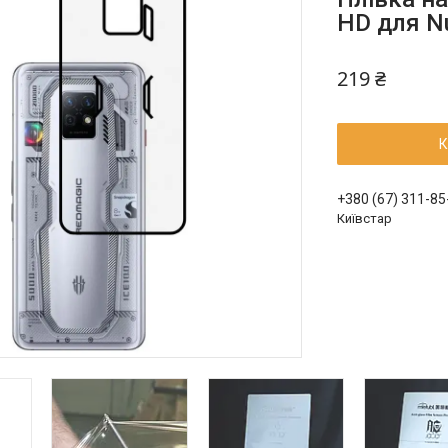
HD для Nu
219 ₴
К
+380 (67) 311-85
Київстар