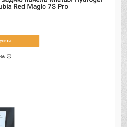
bia Red Magic 7S Pro
упити
-66