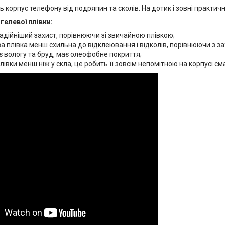
ь корпус телефону від подряпин та сколів. На дотик і зовні практич
гелевої плівки:
адійніший захист, порівнюючи зі звичайною плівкою;
а плівка менш схильна до відклеювання і відколів, порівнюючи з з
 вологу та бруд, має олеофобне покриття;
івки менш ніж у скла, це робить її зовсім непомітною на корпусі см