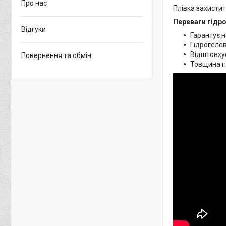
Про нас
Плівка захистит
Переваги гідро
Відгуки
Гарантує н
Гідрогелев
Відштовхує
Повернення та обмін
Товщина пл