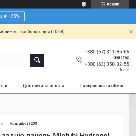
Кошик
ція! -25%
айближчого робочого дня (10.08).
+380 (67) 311-85-66
Київстар
+380 (63) 350-32-55
Lifecell
кти
Доставка та оплата
Повернення та обмін
ки
Код:
arbc33203
 задню панель Mietubl Hydrogel