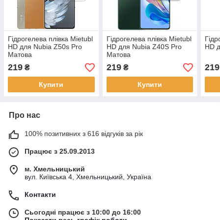
Гідрогелева плівка Mietubl
Гідрогелева плівка Mietubl
Гідр
HD для Nubia Z50s Pro
HD для Nubia Z40S Pro
HD д
Матова
Матова
219
219
219
₴
₴
Купити
Купити
Про нас
100% позитивних з 616 відгуків за рік
Працює з 25.09.2013
м. Хмельницький
вул. Київська 4, Хмельницький, Україна
Контакти
Сьогодні працює з 10:00 до 16:00