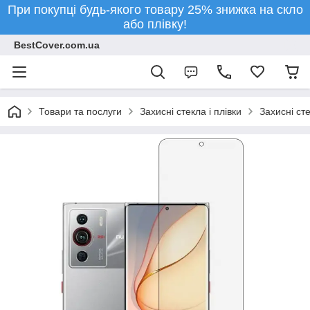
При покупці будь-якого товару 25% знижка на скло
або плівку!
BestCover.com.ua
Товари та послуги
Захисні стекла і плівки
Захисні ст