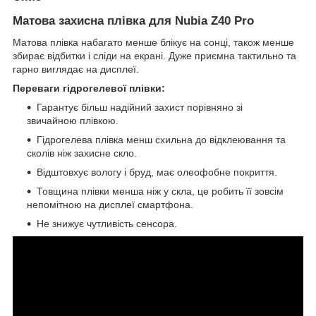
Матова захисна плівка для Nubia Z40 Pro
Матова плівка набагато менше блікує на сонці, також менше
збирає відбитки і сліди на екрані. Дуже приємна тактильно та
гарно виглядає на дисплеї.
Переваги гідрогелевої плівки:
Гарантує більш надійний захист порівняно зі
звичайною плівкою.
Гідрогелева плівка менш схильна до відклеювання та
сколів ніж захисне скло.
Відштовхує вологу і бруд, має олеофобне покриття.
Товщина плівки менша ніж у скла, це робить її зовсім
непомітною на дисплеї смартфона.
Не знижує чутливість сенсора.