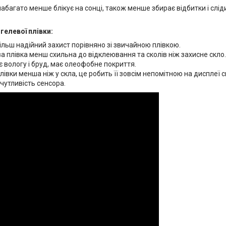
абагато менше блікує на сонці, також менше збирає відбитки і слі
гелевої плівки:
ільш надійний захист порівняно зі звичайною плівкою.
а плівка менш схильна до відклеювання та сколів ніж захисне скло.
 вологу і бруд, має олеофобне покриття.
івки менша ніж у скла, це робить її зовсім непомітною на дисплеї 
чутливість сенсора.