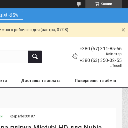
Кошик
ція! -25%
жчого робочого дня (завтра, 07.08).
+380 (67) 311-85-66
Київстар
+380 (63) 350-32-55
Lifecell
кти
Доставка та оплата
Повернення та обмін
ки
Код:
arbc33187
ва плівка Mietubl HD для Nubia