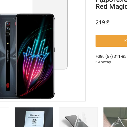
Red Magi
219 ₴
К
+380 (67) 311-85
Київстар