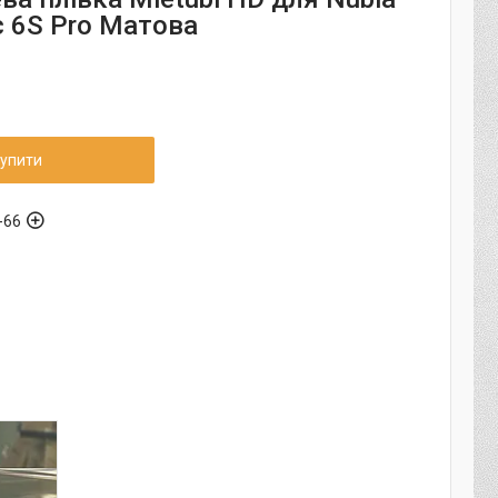
c 6S Pro Матова
упити
-66