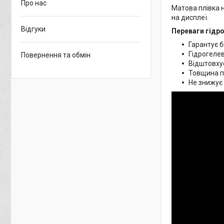
Про нас
Матова плівка н
на дисплеї.
Відгуки
Переваги гідро
Гарантує б
Гідрогелев
Повернення та обмін
Відштовхує
Товщина пл
Не знижує 