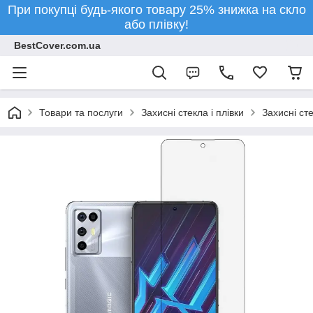
При покупці будь-якого товару 25% знижка на скло
або плівку!
BestCover.com.ua
Товари та послуги
Захисні стекла і плівки
Захисні ст