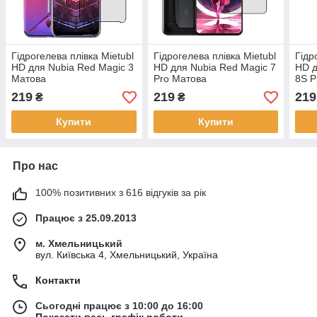
Гідрогелева плівка Mietubl
Гідрогелева плівка Mietubl
Гідр
HD для Nubia Red Magic 3
HD для Nubia Red Magic 7
HD д
Матова
Pro Матова
8S P
219
219
219
₴
₴
Купити
Купити
Про нас
100% позитивних з 616 відгуків за рік
Працює з 25.09.2013
м. Хмельницький
вул. Київська 4, Хмельницький, Україна
Контакти
Сьогодні працює з 10:00 до 16:00