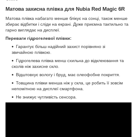
Матова захисна плівка для Nubia Red Magic 6R
Матова плівка набагато менше блікує на сонці, також менше
збирає відбитки і сліди на екрані. Дуже приємна тактильно та
гарно виглядає на дисплеї.
Переваги гідрогелевої плівки:
Гарантує більш надійний захист порівняно зі
звичайною плівкою.
Гідрогелева плівка менш схильна до відклеювання та
сколів ніж захисне скло.
Відштовхує вологу і бруд, має олеофобне покриття.
Товщина плівки менша ніж у скла, це робить її зовсім
непомітною на дисплеї смартфона.
Не знижує чутливість сенсора.