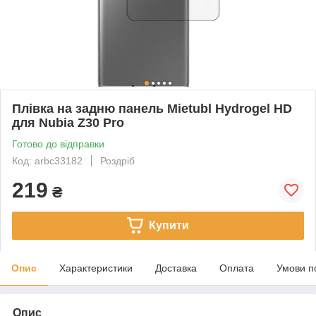
Плівка на задню панель Mietubl Hydrogel HD
для Nubia Z30 Pro
Готово до відправки
Код: arbc33182
Роздріб
219
₴
Купити
Опис
Характеристики
Доставка
Оплата
Умови п
Опис