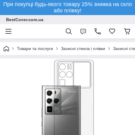
При покупці будь-якого товару 25% знижка на скло
або плівку!
BestCover.com.ua
Товари та послуги
Захисні стекла і плівки
Захисні ст