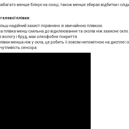
абагато менше блікує на сонці, також менше збирає відбитки і слі
гелевої плівки:
ільш надійний захист порівняно зі звичайною плівкою.
а плівка менш схильна до відклеювання та сколів ніж захисне скло.
 вологу і бруд, має олеофобне покриття.
івки менша ніж у скла, це робить її зовсім непомітною на дисплеї 
чутливість сенсора.