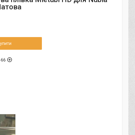
Матова
упити
-66