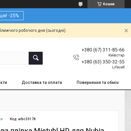
Кошик
ція! -25%
ближчого робочого дня (сьогодні).
+380 (67) 311-85-66
Київстар
+380 (63) 350-32-55
Lifecell
кти
Доставка та оплата
Повернення та обмін
ки
Код:
arbc33178
ва плівка Mietubl HD для Nubia