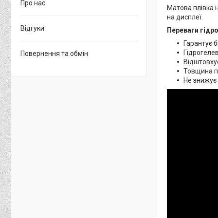
Про нас
Матова плівка н
на дисплеї.
Відгуки
Переваги гідро
Гарантує б
Гідрогелев
Повернення та обмін
Відштовхує
Товщина пл
Не знижує 