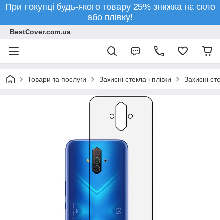
При покупці будь-якого товару 25% знижка на скло
або плівку!
BestCover.com.ua
Товари та послуги
Захисні стекла і плівки
Захисні ст