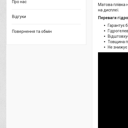
Про нас
Матова плівка н
на дисплеї.
Відгуки
Переваги гідро
Гарантує б
Гідрогелев
Повернення та обмін
Відштовхує
Товщина пл
Не знижує 