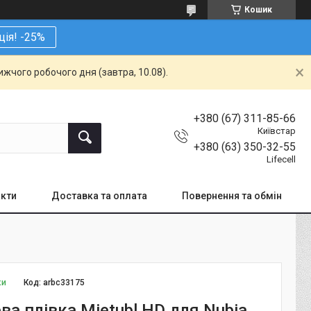
Кошик
ція! -25%
жчого робочого дня (завтра, 10.08).
+380 (67) 311-85-66
Київстар
+380 (63) 350-32-55
Lifecell
кти
Доставка та оплата
Повернення та обмін
ки
Код:
arbc33175
ва плівка Mietubl HD для Nubia