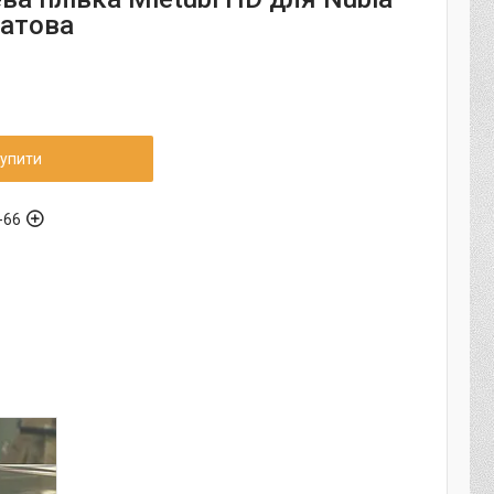
Матова
упити
-66