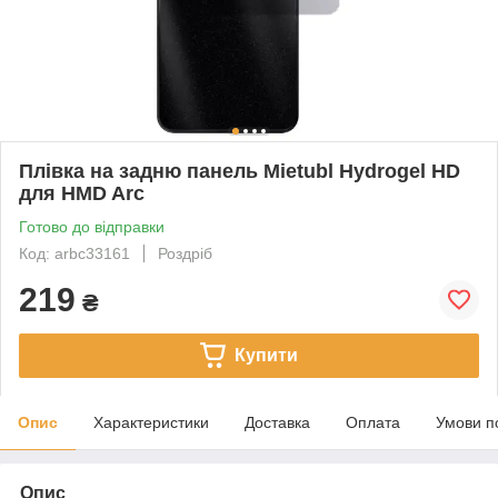
Плівка на задню панель Mietubl Hydrogel HD
для HMD Arc
Готово до відправки
Код: arbc33161
Роздріб
219
₴
Купити
Опис
Характеристики
Доставка
Оплата
Умови п
Опис