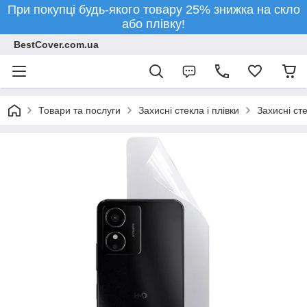
При покупці будь-якого товару 25% знижка на скло
або плівку!
BestCover.com.ua
Товари та послуги
Захисні стекла і плівки
Захисні ст