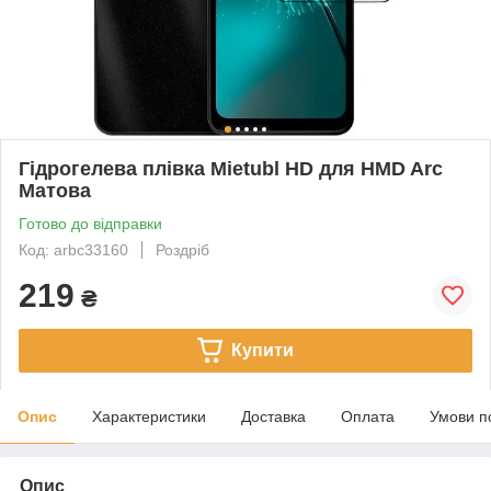
Гідрогелева плівка Mietubl HD для HMD Arc
Матова
Готово до відправки
Код: arbc33160
Роздріб
219
₴
Купити
Опис
Характеристики
Доставка
Оплата
Умови п
Опис