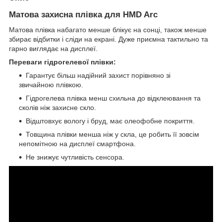
Матова захисна плівка для HMD Arc
Матова плівка набагато менше блікує на сонці, також менше
збирає відбитки і сліди на екрані. Дуже приємна тактильно та
гарно виглядає на дисплеї.
Переваги гідрогелевої плівки:
Гарантує більш надійний захист порівняно зі
звичайною плівкою.
Гідрогелева плівка менш схильна до відклеювання та
сколів ніж захисне скло.
Відштовхує вологу і бруд, має олеофобне покриття.
Товщина плівки менша ніж у скла, це робить її зовсім
непомітною на дисплеї смартфона.
Не знижує чутливість сенсора.