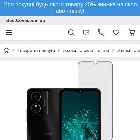
При покупці будь-якого товару 25% знижка на скло
або плівку!
BestCover.com.ua
Товари та послуги
Захисні стекла і плівки
Захисні ст