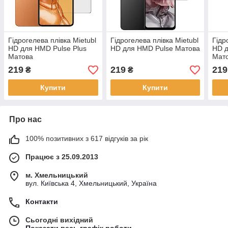
Гідрогелева плівка Mietubl
Гідрогелева плівка Mietubl
Гідр
HD для HMD Pulse Plus
HD для HMD Pulse Матова
HD 
Матова
Мат
219
219
219
₴
₴
Купити
Купити
Про нас
100% позитивних з 617 відгуків за рік
Працює з 25.09.2013
м. Хмельницький
вул. Київська 4, Хмельницький, Україна
Контакти
Сьогодні вихідний