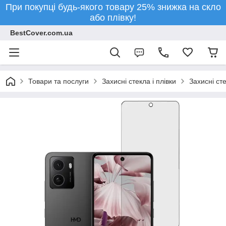
При покупці будь-якого товару 25% знижка на скло
або плівку!
BestCover.com.ua
Товари та послуги
Захисні стекла і плівки
Захисні ст