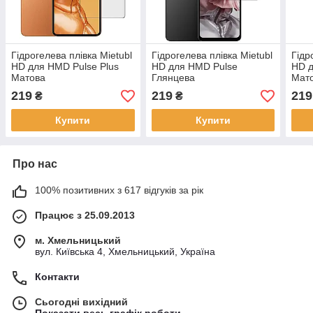
Гідрогелева плівка Mietubl
Гідрогелева плівка Mietubl
Гідр
HD для HMD Pulse Plus
HD для HMD Pulse
HD 
Матова
Глянцева
Мат
219
219
219
₴
₴
Купити
Купити
Про нас
100% позитивних з 617 відгуків за рік
Працює з 25.09.2013
м. Хмельницький
вул. Київська 4, Хмельницький, Україна
Контакти
Сьогодні вихідний