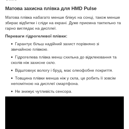
Матова захисна плівка для HMD Pulse
Матова плівка набагато менше блікує на сонці, також менше
збирає відбитки і сліди на екрані. Дуже приємна тактильно та
гарно виглядає на дисплеї.
Переваги гідрогелевої плівки:
Гарантує більш надійний захист порівняно зі
звичайною плівкою.
Гідрогелева плівка менш схильна до відклеювання та
сколів ніж захисне скло.
Відштовхує вологу і бруд, має олеофобне покриття.
Товщина плівки менша ніж у скла, це робить її зовсім
непомітною на дисплеї смартфона.
Не знижує чутливість сенсора.