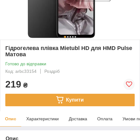
Гідрогелева плівка Mietubl HD для HMD Pulse
Матова
Готово до відправки
Код: arbc33154
Роздріб
219
₴
Купити
Опис
Характеристики
Доставка
Оплата
Умови п
Опис