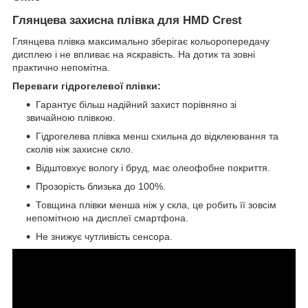
Глянцева захисна плівка для HMD Crest
Глянцева плівка максимально зберігає кольоропередачу
дисплею і не впливає на яскравість. На дотик та зовні
практично непомітна.
Переваги гідрогелевої плівки:
Гарантує більш надійний захист порівняно зі
звичайною плівкою.
Гідрогелева плівка менш схильна до відклеювання та
сколів ніж захисне скло.
Відштовхує вологу і бруд, має олеофобне покриття.
Прозорість близька до 100%.
Товщина плівки менша ніж у скла, це робить її зовсім
непомітною на дисплеї смартфона.
Не знижує чутливість сенсора.