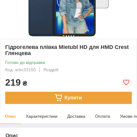
Гідрогелева плівка Mietubl HD для HMD Crest
Глянцева
Готово до відправки
Код: arbc33150
Роздріб
219
₴
Купити
Опис
Характеристики
Доставка
Оплата
Умови п
Опис