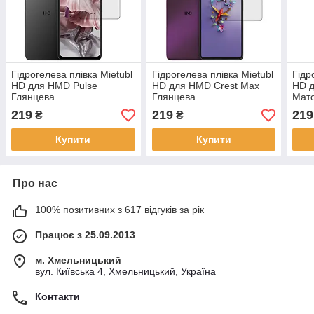
Гідрогелева плівка Mietubl
Гідрогелева плівка Mietubl
Гідр
HD для HMD Pulse
HD для HMD Crest Max
HD д
Глянцева
Глянцева
Мат
219
219
219
₴
₴
Купити
Купити
Про нас
100% позитивних з 617 відгуків за рік
Працює з 25.09.2013
м. Хмельницький
вул. Київська 4, Хмельницький, Україна
Контакти