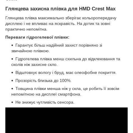
Глянцева захисна плівка для HMD Crest Max
Глянцева плівка максимально зберігає кольоропередачу
дисплею і не впливає на яскравість. На дотик та зовні
практично непомітна.
Переваги гідрогелевої плівки:
Гарантує більш надійний захист порівняно зі
звичайною плівкою.
Гідрогелева плівка менш схильна до відклеювання та
сколів ніж захисне скло.
Відштовхує вологу і бруд, має олеофобне покриття.
Прозорість близька до 100%.
Товщина плівки менша ніж у скла, це робить її зовсім
непомітною на дисплеї смартфона.
Не знижує чутливість сенсора.