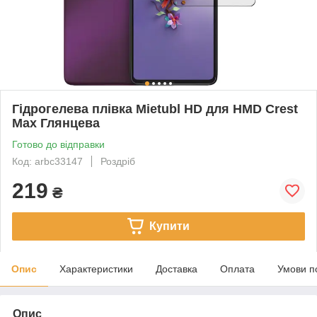
Гідрогелева плівка Mietubl HD для HMD Crest
Max Глянцева
Готово до відправки
Код: arbc33147
Роздріб
219
₴
Купити
Опис
Характеристики
Доставка
Оплата
Умови п
Опис