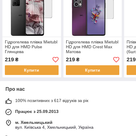
Гідрогелева плівка Mietubl
Гідрогелева плівка Mietubl
Плів
HD для HMD Pulse
HD для HMD Crest Max
HD д
Глянцева
Матова
(6шт
219
219
219
₴
₴
Купити
Купити
Про нас
100% позитивних з 617 відгуків за рік
Працює з 25.09.2013
м. Хмельницький
вул. Київська 4, Хмельницький, Україна