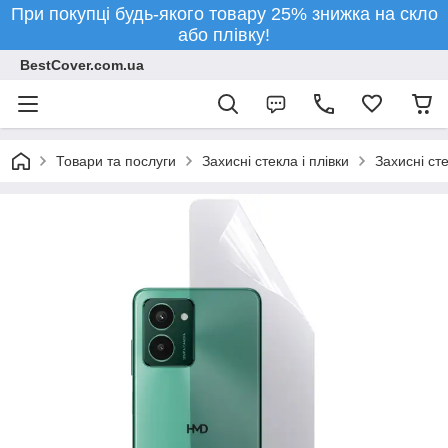
При покупці будь-якого товару 25% знижка на скло
або плівку!
BestCover.com.ua
Товари та послуги
Захисні стекла і плівки
Захисні ст