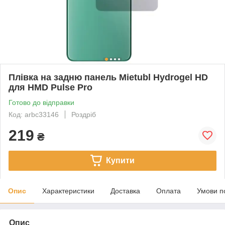
Плівка на задню панель Mietubl Hydrogel HD
для HMD Pulse Pro
Готово до відправки
Код: arbc33146
Роздріб
219
₴
Купити
Опис
Характеристики
Доставка
Оплата
Умови п
Опис