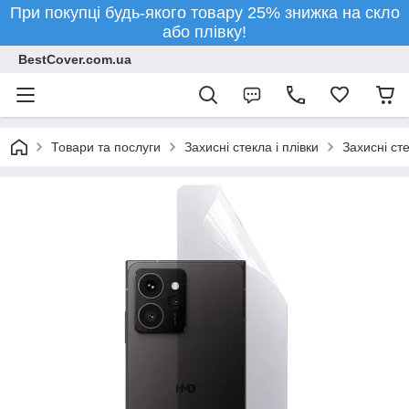
При покупці будь-якого товару 25% знижка на скло
або плівку!
BestCover.com.ua
Товари та послуги
Захисні стекла і плівки
Захисні ст