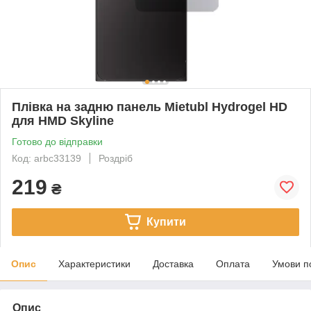
Плівка на задню панель Mietubl Hydrogel HD
для HMD Skyline
Готово до відправки
Код: arbc33139
Роздріб
219
₴
Купити
Опис
Характеристики
Доставка
Оплата
Умови п
Опис