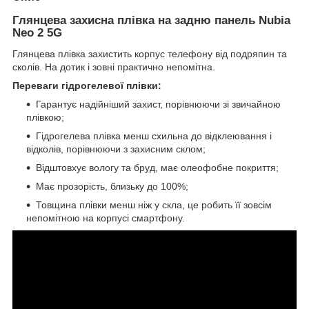
Глянцева захисна плівка на задню панель Nubia
Neo 2 5G
Глянцева плівка захистить корпус телефону від подряпин та
сколів. На дотик і зовні практично непомітна.
Переваги гідрогелевої плівки:
Гарантує надійніший захист, порівнюючи зі звичайною
плівкою;
Гідрогелева плівка менш схильна до відклеювання і
відколів, порівнюючи з захисним склом;
Відштовхує вологу та бруд, має олеофобне покриття;
Має прозорість, близьку до 100%;
Товщина плівки менш ніж у скла, це робить її зовсім
непомітною на корпусі смартфону.