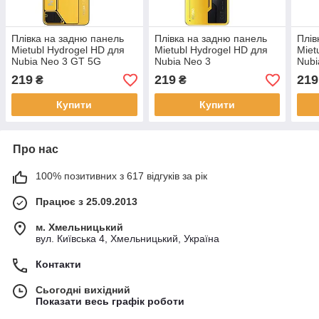
Плівка на задню панель
Плівка на задню панель
Плів
Mietubl Hydrogel HD для
Mietubl Hydrogel HD для
Miet
Nubia Neo 3 GT 5G
Nubia Neo 3
Nubi
219
219
219
₴
₴
Купити
Купити
Про нас
100% позитивних з 617 відгуків за рік
Працює з 25.09.2013
м. Хмельницький
вул. Київська 4, Хмельницький, Україна
Контакти
Сьогодні вихідний
Показати весь графік роботи