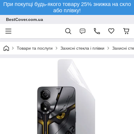
При покупці будь-якого товару 25% знижка на скло
або плівку!
BestCover.com.ua
Товари та послуги
Захисні стекла і плівки
Захисні ст