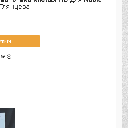
 Глянцева
упити
-66