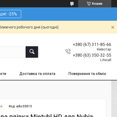
Кошик
ція! -25%
ближчого робочого дня (сьогодні).
+380 (67) 311-85-66
Київстар
+380 (63) 350-32-55
Lifecell
кти
Доставка та оплата
Повернення та обмін
ки
Код:
arbc33013
ва плівка Mietubl HD для Nubia