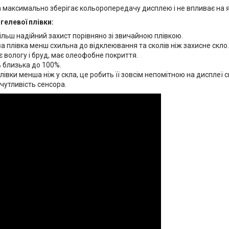
 максимально зберігає кольоропередачу дисплею і не впливає на яс
гелевої плівки:
ільш надійний захист порівняно зі звичайною плівкою.
а плівка менш схильна до відклеювання та сколів ніж захисне скло.
 вологу і бруд, має олеофобне покриття.
 близька до 100%.
івки менша ніж у скла, це робить її зовсім непомітною на дисплеї 
чутливість сенсора.