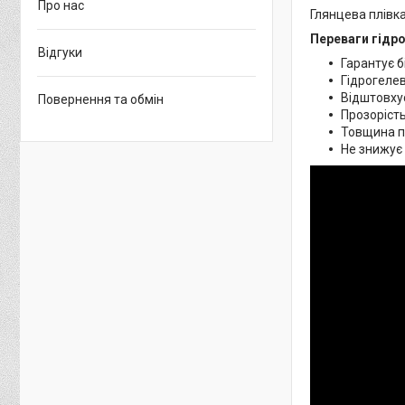
Про нас
Глянцева плівка
Переваги гідро
Відгуки
Гарантує б
Гідрогелев
Відштовхує
Повернення та обмін
Прозорість
Товщина пл
Не знижує 