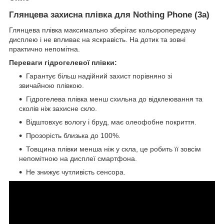
Глянцева захисна плівка для Nothing Phone (3a)
Глянцева плівка максимально зберігає кольоропередачу
дисплею і не впливає на яскравість. На дотик та зовні
практично непомітна.
Переваги гідрогелевої плівки:
Гарантує більш надійний захист порівняно зі
звичайною плівкою.
Гідрогелева плівка менш схильна до відклеювання та
сколів ніж захисне скло.
Відштовхує вологу і бруд, має олеофобне покриття.
Прозорість близька до 100%.
Товщина плівки менша ніж у скла, це робить її зовсім
непомітною на дисплеї смартфона.
Не знижує чутливість сенсора.