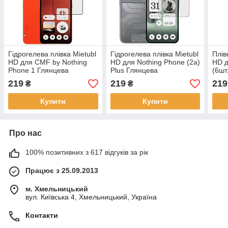
Гідрогелева плівка Mietubl
Гідрогелева плівка Mietubl
Плів
HD для CMF by Nothing
HD для Nothing Phone (2a)
HD д
Phone 1 Глянцева
Plus Глянцева
(6шт
219
219
219
₴
₴
Купити
Купити
Про нас
100% позитивних з 617 відгуків за рік
Працює з 25.09.2013
м. Хмельницький
вул. Київська 4, Хмельницький, Україна
Контакти