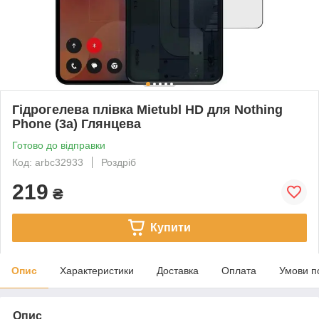
Гідрогелева плівка Mietubl HD для Nothing
Phone (3a) Глянцева
Готово до відправки
Код: arbc32933
Роздріб
219
₴
Купити
Опис
Характеристики
Доставка
Оплата
Умови п
Опис