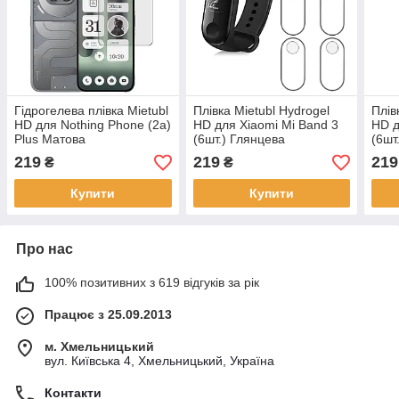
Гідрогелева плівка Mietubl
Плівка Mietubl Hydrogel
Плів
HD для Nothing Phone (2a)
HD для Xiaomi Mi Band 3
HD д
Plus Матова
(6шт.) Глянцева
(6шт
219
219
219
₴
₴
Купити
Купити
Про нас
100% позитивних з 619 відгуків за рік
Працює з 25.09.2013
м. Хмельницький
вул. Київська 4, Хмельницький, Україна
Контакти