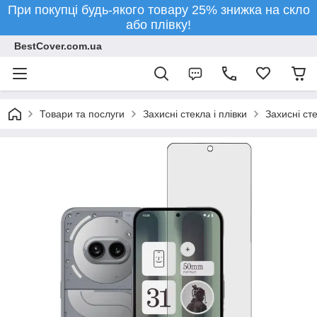
При покупці будь-якого товару 25% знижка на скло
або плівку!
BestCover.com.ua
Товари та послуги
Захисні стекла і плівки
Захисні ст