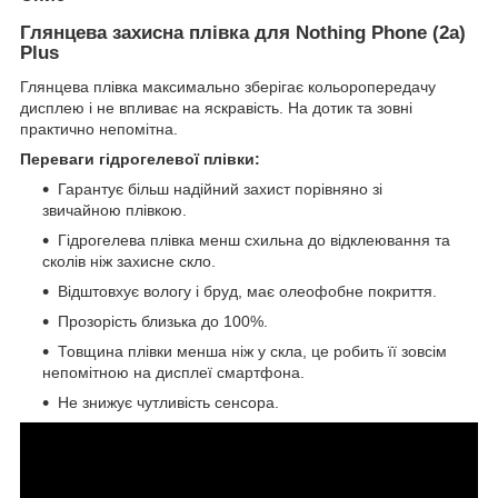
Глянцева захисна плівка для Nothing Phone (2a)
Plus
Глянцева плівка максимально зберігає кольоропередачу
дисплею і не впливає на яскравість. На дотик та зовні
практично непомітна.
Переваги гідрогелевої плівки:
Гарантує більш надійний захист порівняно зі
звичайною плівкою.
Гідрогелева плівка менш схильна до відклеювання та
сколів ніж захисне скло.
Відштовхує вологу і бруд, має олеофобне покриття.
Прозорість близька до 100%.
Товщина плівки менша ніж у скла, це робить її зовсім
непомітною на дисплеї смартфона.
Не знижує чутливість сенсора.