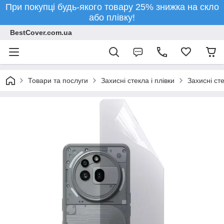
При покупці будь-якого товару 25% знижка на скло
або плівку!
BestCover.com.ua
Товари та послуги
Захисні стекла і плівки
Захисні ст