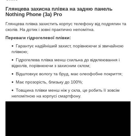
Глянцева захисна плівка на задню панель
Nothing Phone (3a) Pro
Глянцева плівка захистить корпус телефону від подряпин та
сколів. На дотик і зовні практично непомітна.
Переваги гідрогелевої плівки:
Гарантує надійніший захист, порівнюючи зі звичайною
плівкою;
Гідрогелева плівка менш схильна до відклеювання і
відколів, порівнюючи з захисним склом;
Відштовхує вологу та бруд, має олеофобне покриття;
Має прозорість, близьку до 100%;
Товщина плівки менш ніж у скла, це робить її зовсім
непомітною на корпусі смартфону.