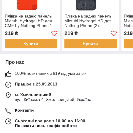
Плівка на задню панель
Плівка на задню панель
Плів
Mietubl Hydrogel HD для
Mietubl Hydrogel HD для
Miet
CMF by Nothing Phone 1
Nothing Phone (2)
Noth
219
219
219
₴
₴
Купити
Купити
Про нас
100% позитивних з 619 відгуків за рік
Працює з 25.09.2013
м. Хмельницький
вул. Київська 4, Хмельницький, Україна
Контакти
Сьогодні працює з 10:00 до 16:00
Показати весь графік роботи