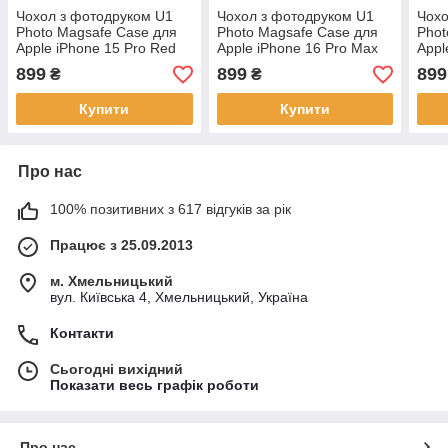
Чохол з фотодруком U1
Чохол з фотодруком U1
Чохо
Photo Magsafe Case для
Photo Magsafe Case для
Phot
Apple iPhone 15 Pro Red
Apple iPhone 16 Pro Max
Appl
Pears
Red Pears
Red 
899
899
899
₴
₴
Купити
Купити
Про нас
100% позитивних з 617 відгуків за рік
Працює з 25.09.2013
м. Хмельницький
вул. Київська 4, Хмельницький, Україна
Контакти
Сьогодні вихідний
Показати весь графік роботи
Про нас