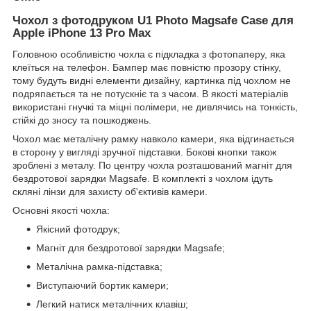
Чохол з фотодруком U1 Photo Magsafe Case для
Apple iPhone 13 Pro Max
Головною особливістю чохла є підкладка з фотопаперу, яка
клеїться на телефон. Бампер має повністю прозору стінку,
тому будуть видні елементи дизайну, картинка під чохлом не
подряпається та не потускніє та з часом. В якості матеріалів
використані гнучкі та міцні полімери, не дивлячись на тонкість,
стійкі до зносу та пошкоджень.
Чохол має металічну рамку навколо камери, яка відгинається
в сторону у вигляді зручної підставки. Бокові кнопки також
зроблені з металу. По центру чохла розташований магніт для
бездротової зарядки Magsafe. В комплекті з чохлом ідуть
скляні лінзи для захисту об'єктивів камери.
Основні якості чохла:
Якісний фотодрук;
Магніт для бездротової зарядки Magsafe;
Металічна рамка-підставка;
Виступаючий бортик камери;
Легкий натиск металічних клавіш;