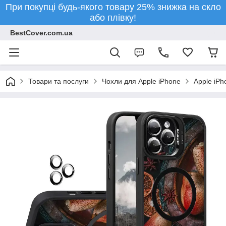
При покупці будь-якого товару 25% знижка на скло
або плівку!
BestCover.com.ua
Товари та послуги
Чохли для Apple iPhone
Apple iPh