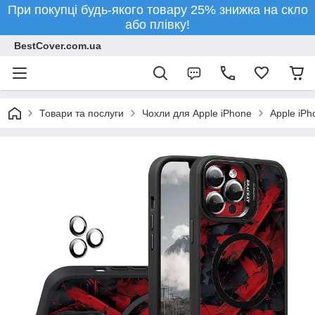
При покупці будь-якого товару 25% знижка на скло
або плівку!
BestCover.com.ua
Товари та послуги
Чохли для Apple iPhone
Apple iPh