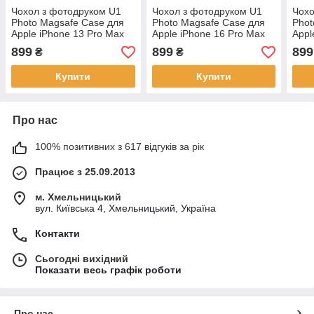
Чохол з фотодруком U1
Чохол з фотодруком U1
Чохо
Photo Magsafe Case для
Photo Magsafe Case для
Phot
Apple iPhone 13 Pro Max
Apple iPhone 16 Pro Max
Appl
Red Lines
Red Lines
Line
899
899
899
₴
₴
Купити
Купити
Про нас
100% позитивних з 617 відгуків за рік
Працює з 25.09.2013
м. Хмельницький
вул. Київська 4, Хмельницький, Україна
Контакти
Сьогодні вихідний
Показати весь графік роботи
Про нас