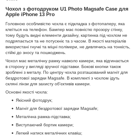
Чохол з фотодруком U1 Photo Magsafe Case для
Apple iPhone 13 Pro
Головною особливістю чохла є підкладка з фотопаперу, яка
клеїться на телефон. Бампер має повністю прозору стінку,
тому будуть видні елементи дизайну, картинка під чохлом не
подряпається та не потускніє та з часом. В якості матеріалів
використані гнучкі та міцні полімери, не дивлячись на тонкість,
стійкі до зносу та пошкоджень.
Чохол має металічну рамку навколо камери, яка відгинається
в сторону у вигляді зручної підставки. Бокові кнопки також
зроблені з металу. По центру чохла розташований магніт для
бездротової зарядки Magsafe. В комплекті з чохлом ідуть
скляні лінзи для захисту об'єктивів камери.
Основні якості чохла:
Якісний фотодрук;
Магніт для бездротової зарядки Magsafe;
Металічна рамка-підставка;
Виступаючий бортик камери;
Легкий натиск металічних клавіш;