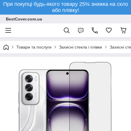
При покупці будь-якого товару 25% знижка на скло
або плівку!
BestCover.com.ua
Товари та послуги
Захисні стекла і плівки
Захисні ст