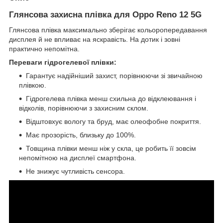
Глянсова захисна плівка для Oppo Reno 12 5G
Глянсова плівка максимально зберігає кольоропередавання
дисплея й не впливає на яскравість. На дотик і зовні
практично непомітна.
Переваги гідрогелевої плівки:
Гарантує надійніший захист, порівнюючи зі звичайною
плівкою.
Гідрогелева плівка менш схильна до відклеювання і
відколів, порівнюючи з захисним склом.
Відштовхує вологу та бруд, має олеофобне покриття.
Має прозорість, близьку до 100%.
Товщина плівки менш ніж у скла, це робить її зовсім
непомітною на дисплеї смартфона.
Не знижує чутливість сенсора.