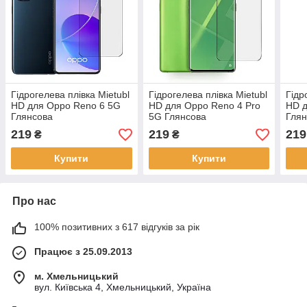
Гідрогелева плівка Mietubl
Гідрогелева плівка Mietubl
Гідр
HD для Oppo Reno 6 5G
HD для Oppo Reno 4 Pro
HD д
Глянсова
5G Глянсова
Глян
219
219
219
₴
₴
Купити
Купити
Про нас
100% позитивних з 617 відгуків за рік
Працює з 25.09.2013
м. Хмельницький
вул. Київська 4, Хмельницький, Україна