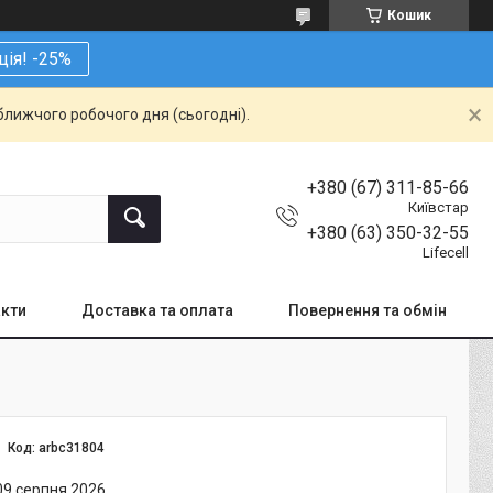
Кошик
ція! -25%
ближчого робочого дня (сьогодні).
+380 (67) 311-85-66
Київстар
+380 (63) 350-32-55
Lifecell
кти
Доставка та оплата
Повернення та обмін
Код:
arbc31804
09 серпня 2026