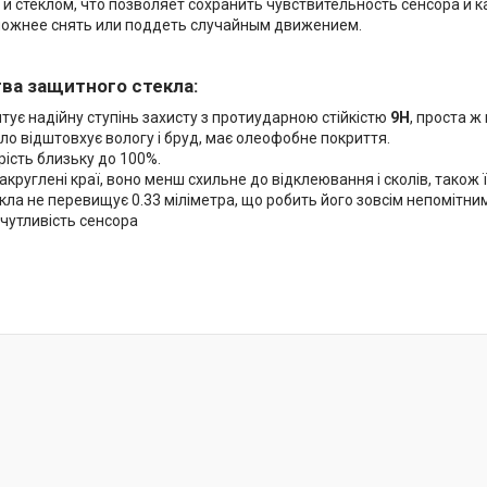
и стеклом, что позволяет сохранить чувствительность сенсора и к
ложнее снять или поддеть случайным движением.
ва защитного стекла:
тує надійну ступінь захисту з протиударною стійкістю
9H
, проста ж 
ло відштовхує вологу і бруд, має олеофобне покриття.
ість близьку до 100%.
акруглені краї, воно менш схильне до відклеювання і сколів, також
ла не перевищує 0.33 міліметра, що робить його зовсім непомітни
чутливість сенсора