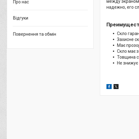
между экраном 
Про нас
надежно, его с
Відгуки
Преимущест
Скло гаран
Повернення та обмін
Захисне ск
Має прозор
Скло має з
Товщина ск
Не знижує 