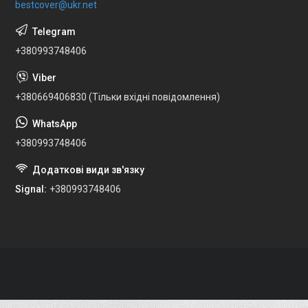
bestcover@ukr.net
+380993748406
+380669406830 (Тільки вхідні повідомлення)
+380993748406
Signal
+380993748406