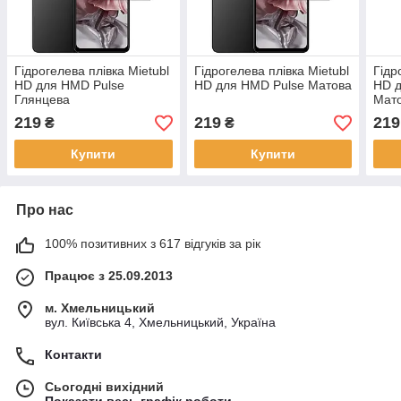
Гідрогелева плівка Mietubl
Гідрогелева плівка Mietubl
Гідр
HD для HMD Pulse
HD для HMD Pulse Матова
HD 
Глянцева
Мат
219
219
219
₴
₴
Купити
Купити
Про нас
100% позитивних з 617 відгуків за рік
Працює з 25.09.2013
м. Хмельницький
вул. Київська 4, Хмельницький, Україна
Контакти
Сьогодні вихідний