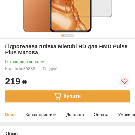
Гідрогелева плівка Mietubl HD для HMD Pulse
Plus Матова
Готово до відправки
Код: arbc30886
Роздріб
219
₴
Купити
Опис
Характеристики
Доставка
Оплата
Умови п
Опис