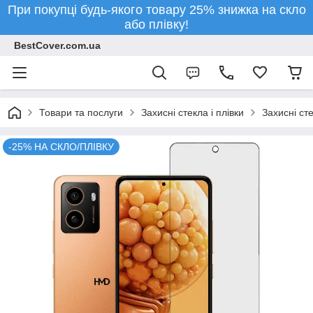
При покупці будь-якого товару 25% знижка на скло
або плівку!
BestCover.com.ua
Товари та послуги
Захисні стекла і плівки
Захисні ст
-25% НА СКЛО/ПЛІВКУ