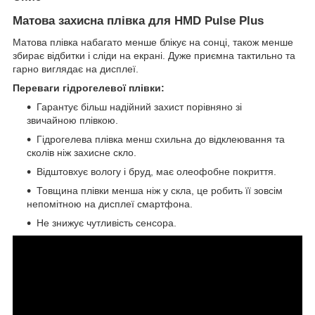
Матова захисна плівка для HMD Pulse Plus
Матова плівка набагато менше блікує на сонці, також менше
збирає відбитки і сліди на екрані. Дуже приємна тактильно та
гарно виглядає на дисплеї.
Переваги гідрогелевої плівки:
Гарантує більш надійний захист порівняно зі
звичайною плівкою.
Гідрогелева плівка менш схильна до відклеювання та
сколів ніж захисне скло.
Відштовхує вологу і бруд, має олеофобне покриття.
Товщина плівки менша ніж у скла, це робить її зовсім
непомітною на дисплеї смартфона.
Не знижує чутливість сенсора.