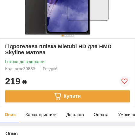
Гідрогелева плівка Mietubl HD для HMD
Skyline Матова
Готово до відправки
Код: arbc30883
Роздріб
219
₴
Купити
Опис
Характеристики
Доставка
Оплата
Умови п
Опис