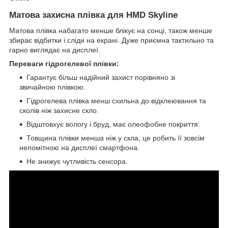
Матова захисна плівка для HMD Skyline
Матова плівка набагато менше блікує на сонці, також менше
збирає відбитки і сліди на екрані. Дуже приємна тактильно та
гарно виглядає на дисплеї.
Переваги гідрогелевої плівки:
Гарантує більш надійний захист порівняно зі
звичайною плівкою.
Гідрогелева плівка менш схильна до відклеювання та
сколів ніж захисне скло.
Відштовхує вологу і бруд, має олеофобне покриття.
Товщина плівки менша ніж у скла, це робить її зовсім
непомітною на дисплеї смартфона.
Не знижує чутливість сенсора.