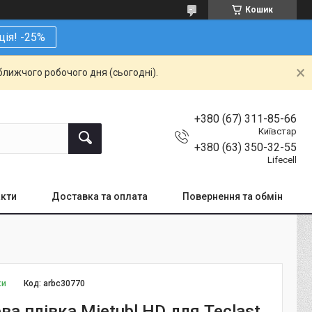
Кошик
ція! -25%
ближчого робочого дня (сьогодні).
+380 (67) 311-85-66
Київстар
+380 (63) 350-32-55
Lifecell
кти
Доставка та оплата
Повернення та обмін
ки
Код:
arbc30770
ва плівка Mietubl HD для Teclast