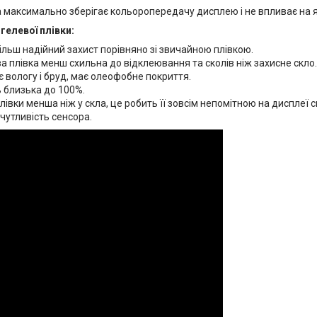
 максимально зберігає кольоропередачу дисплею і не впливає на яс
гелевої плівки:
ільш надійний захист порівняно зі звичайною плівкою.
а плівка менш схильна до відклеювання та сколів ніж захисне скло.
 вологу і бруд, має олеофобне покриття.
 близька до 100%.
івки менша ніж у скла, це робить її зовсім непомітною на дисплеї 
чутливість сенсора.