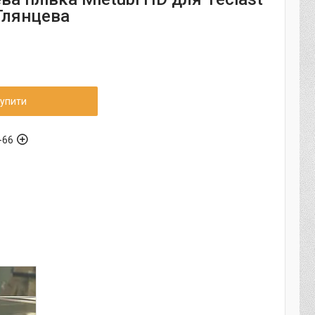
Глянцева
упити
-66