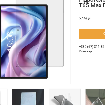
T65 Max 
319 ₴
К
+380 (67) 311-85
Київстар