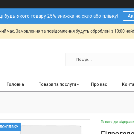
і будь-якого товару 25% знижка на скло або плівку!
Ак
чий час. Замовлення та повідомлення будуть оброблені з 10:00 най
Головна
Товари та послуги
Про нас
Конта
Готово до відправ
КЛО/ПЛІВКУ
Гідрогеле