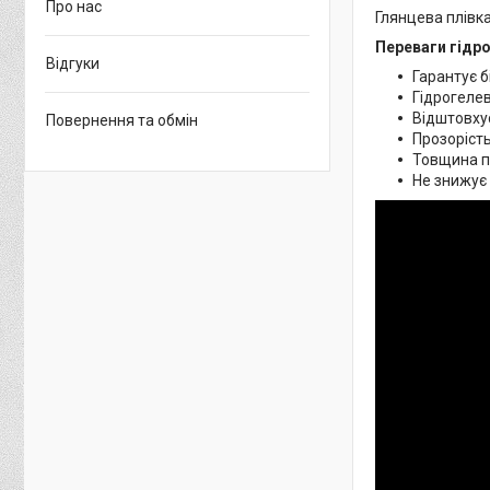
Про нас
Глянцева плівка
Переваги гідро
Відгуки
Гарантує б
Гідрогелев
Відштовхує
Повернення та обмін
Прозорість
Товщина пл
Не знижує 