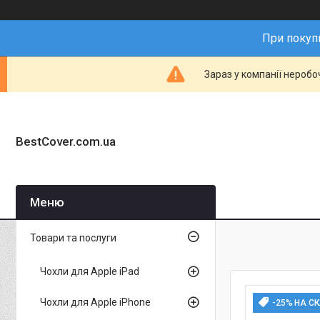
При покупц
Зараз у компанії неробо
BestCover.com.ua
Товари та послуги
Чохли для Apple iPad
Чохли для Apple iPhone
-25% НА С